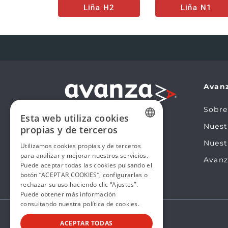
Liña H2
Liña N1
Avan
Sobre
Esta web utiliza cookies
Nues
propias y de terceros
SPANISH
Nuest
Utilizamos cookies propias y de terceros
para analizar y mejorar nuestros servicios.
SPANISH
Avanz
Puede aceptar todas las cookies pulsando el
botón “ACEPTAR COOKIES”, configurarlas o
rechazar su uso haciendo clic “Ajustes”.
Puede obtener más información
consultando nuestra
política de cookies.
ACEPTAR TODAS