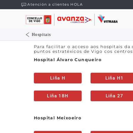
Atención a clientes HOLA
Hospitais
Para facilitar o acceso aos hospitais da
puntos estratéxicos de Vigo cos centros
Hospital Álvaro Cunqueiro
Liña H
Liña H1
Liña 18H
Liña 27
Hospital Meixoeiro