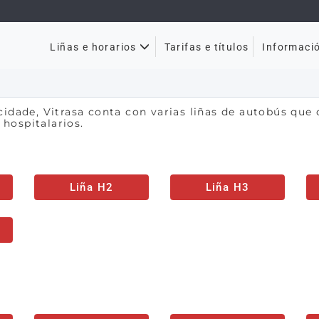
Tarifas e títulos
Liñas e horarios
Informaci
 cidade, Vitrasa conta con varias liñas de autobús que
 hospitalarios.
Liña H2
Liña H3