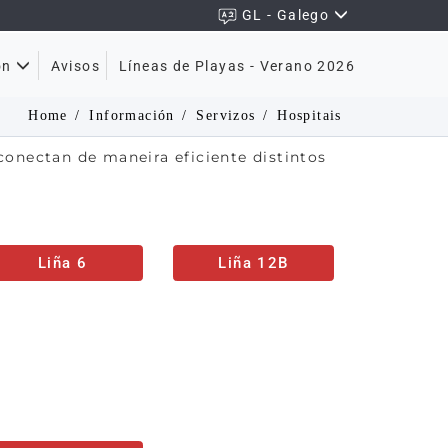
GL - Galego
Avisos
Líneas de Playas - Verano 2026
ón
Home
Información
Servizos
Hospitais
 conectan de maneira eficiente distintos
Liña 6
Liña 12B