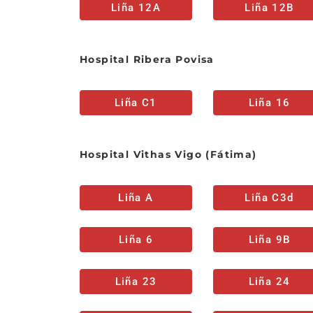
Liña 12A
Liña 12B
Hospital Ribera Povisa
Liña C1
Liña 16
Hospital Vithas Vigo (Fátima)
Liña A
Liña C3d
Liña 6
Liña 9B
Liña 23
Liña 24