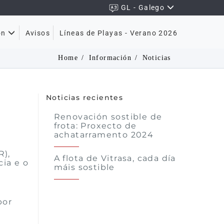
GL - Galego
Avisos
Líneas de Playas - Verano 2026
ón
Home
Información
Noticias
Noticias recientes
Renovación sostible de
a
frota: Proxecto de
achatarramento 2024
R),
A flota de Vitrasa, cada día
ia e o
máis sostible
por