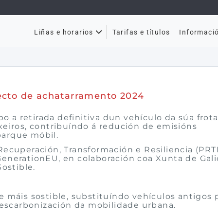
Tarifas e títulos
Liñas e horarios
Informaci
xecto de achatarramento 2024
bo a retirada definitiva dun vehículo da súa frot
xeiros, contribuíndo á redución de emisións
parque móbil.
Recuperación, Transformación e Resiliencia (PRT
enerationEU, en colaboración coa Xunta de Galic
Sostible.
 máis sostible, substituíndo vehículos antigos 
 descarbonización da mobilidade urbana.