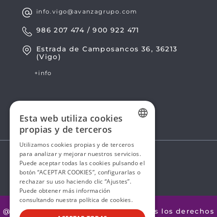
info.vigo@avanzagrupo.com
986 207 474 / 900 922 471
Estrada de Camposancos 36, 36213
(Vigo)
+info
Esta web utiliza cookies
propias y de terceros
SPANISH
Utilizamos cookies propias y de terceros
para analizar y mejorar nuestros servicios.
SPANISH
Puede aceptar todas las cookies pulsando el
botón “ACEPTAR COOKIES”, configurarlas o
rechazar su uso haciendo clic “Ajustes”.
Puede obtener más información
consultando nuestra
política de cookies.
@2026 Avanza by Mobility ADO. Todos los derechos