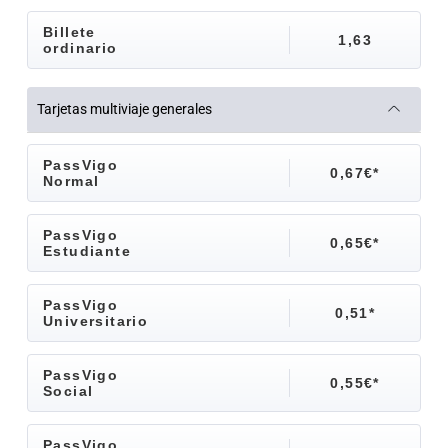
Billete
1,63
ordinario
Tarjetas multiviaje generales
PassVigo
0,67€*
Normal
PassVigo
0,65€*
Estudiante
PassVigo
0,51*
Universitario
PassVigo
0,55€*
Social
PassVigo