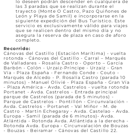
lo deseen podrán descender en cualquiera de
las 3 paradas que se realizan durante el
trayecto (Monte O Castro, Pazo Quiñones de
León y Playa de Samil) e incorporarse en la
siguiente expedición del Bus Turístico. Este
servicio es exclusivamente válido para viajes
que se realicen dentro del mismo día y no
asegura la reserva de plaza en caso de aforo
completo.
Recorrido:
Cánovas del Castillo (Estación Marítima) - vuelta
rotonda - Cánovas del Castillo - Carral – Marqués
de Valladares - Rosalía Castro - Oporto – García
Barbón - Colón - Urzaiz-Príncipe - Urzaiz - Gran
Vía - Plaza España - Fernando Conde - Couto -
Marqués de Alcedo - P. Rosalía Castro (parada 10
minutos) - Manuel Olivié - Plaza España - Gran Vía
- Plaza América - Avda. Castrelos - vuelta rotonda
Portanet - Avda. Castrelos - Entrada principal
parque de Castrelos (parada de 5 minutos) -
Parque de Castrelos - Pontillón - Circunvalación -
Avda. Castrelos - Portanet - Val Miñor - M. de
Castro - Martín Echegaray - Avda. Castelao - Avda.
Europa - Samil (parada de 6 minutos)- Avda.
Atlántida - Rotonda Avda. Atlántida a la derecha -
Rotonda Avda. Europa - Circunvalación de Bouzas
- Bouzas - Beiramar - Cánovas del Castillo 22.