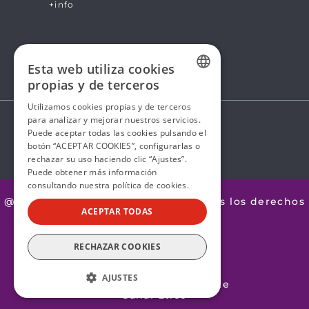
+info
Esta web utiliza cookies
propias y de terceros
SPANISH
Utilizamos cookies propias y de terceros
para analizar y mejorar nuestros servicios.
SPANISH
Puede aceptar todas las cookies pulsando el
botón “ACEPTAR COOKIES”, configurarlas o
rechazar su uso haciendo clic “Ajustes”.
Puede obtener más información
consultando nuestra
política de cookies.
@2026 Avanza by Mobility ADO. Todos los derechos
ACEPTAR TODAS
reservados.
Aviso legal
RECHAZAR COOKIES
Política de Privacidad
Política de Cookies
Política de Calidad
AJUSTES
Calidad y Medioambiente
Canal Ético
ESTRICTAMENTE NECESARIAS