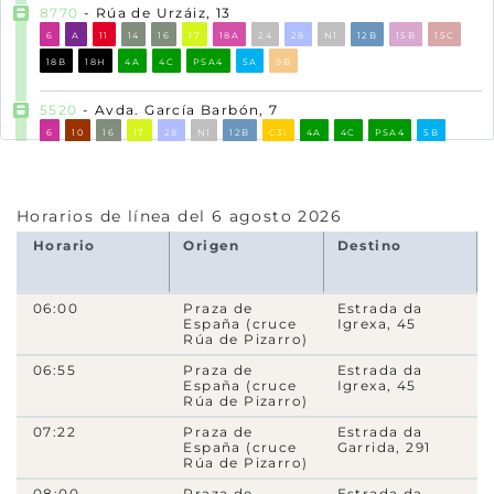
8770
- Rúa de Urzáiz, 13
6
A
11
14
16
17
18A
24
28
N1
12B
15B
15C
18B
18H
4A
4C
PSA4
5A
9B
5520
- Avda. García Barbón, 7
6
10
16
17
28
N1
12B
C3i
4A
4C
PSA4
5B
9B
20192
- Rúa de Colón, 26
Horarios de línea del 6 agosto 2026
16
17
12B
4A
4C
PSA4
5B
Horario
Origen
Destino
14264
- Rúa de Urzáiz - Príncipe
C1
A
14
16
17
18A
24
28
N1
12B
15B
15C
06:00
Praza de
Estrada da
España (cruce
Igrexa, 45
18B
18H
4A
4C
5A
9B
Rúa de Pizarro)
06:55
Praza de
Estrada da
8820
- Rúa de Urzáiz, 28
España (cruce
Igrexa, 45
C1
A
14
16
17
18A
24
28
N1
12B
15B
15C
Rúa de Pizarro)
18B
18H
4A
4C
5A
9B
07:22
Praza de
Estrada da
España (cruce
Garrida, 291
Rúa de Pizarro)
5610
- Avda. da Gran Vía, 12
08:00
Praza de
Estrada da