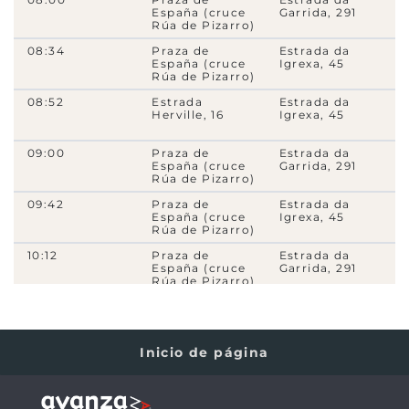
C1
14
16
17
18A
12B
18B
18H
4A
4C
PSA4
5B
España (cruce
Garrida, 291
Rúa de Pizarro)
8900
- Rúa de Venezuela, 45
08:34
Praza de
Estrada da
16
17
12B
4A
4C
PSA4
5B
España (cruce
Igrexa, 45
Rúa de Pizarro)
8890
- Rúa de Venezuela, 21
08:52
Estrada
Estrada da
Herville, 16
Igrexa, 45
16
17
12B
4A
4C
PSA4
5B
09:00
Praza de
Estrada da
6960
- Avda. das Camelias s/n ( Praza do Rei)
España (cruce
Garrida, 291
16
17
27
12A
12B
4A
4C
PSA4
5B
Rúa de Pizarro)
09:42
Praza de
Estrada da
20079
- Avda. das Camelias, 8
España (cruce
Igrexa, 45
Rúa de Pizarro)
17
27
12A
12B
4A
4C
PSA4
5B
10:12
Praza de
Estrada da
España (cruce
Garrida, 291
2800
- Avda. das Camelias, 46
Rúa de Pizarro)
17
27
12A
12B
4A
4C
PSA4
5B
10:42
Praza de
Estrada da
España (cruce
Igrexa, 45
Rúa de Pizarro)
2810
- Avda. das Camelias, 80
Inicio de página
17
27
12A
12B
4A
4C
PSA4
5B
11:12
Praza de
Estrada da
España (cruce
Garrida, 291
Rúa de Pizarro)
14166
- Avda. das Camelias, 114
11:42
Praza de
Estrada da