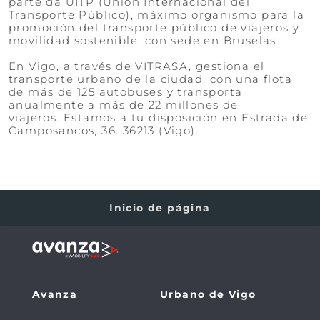
parte da UITP (Unión Internacional del
Transporte Público), máximo organismo para la
promoción del transporte público de viajeros y
movilidad sostenible, con sede en Bruselas.
​​​​​​​En Vigo, a través de VITRASA, gestiona el
transporte urbano de la ciudad, con una flota
de más de 125 autobuses y transporta
anualmente a más de 22 millones de
viajeros. Estamos a tu disposición en Estrada de
Camposancos, 36. 36213 (Vigo).
Inicio de página
Avanza
Urbano de Vigo