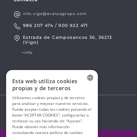
info.vigo@avanzagrupo.com
986 207 474 / 900 922 471
Estrada de Camposancos 36, 36213
(Vigo)
+info
Esta web utiliza cookies
propias y de terceros
SPANISH
Utilizamos cookies propias y de terceros
para analizar y mejorar nuestros servicios.
SPANISH
Puede aceptar todas las cookies pulsando el
botón “ACEPTAR COOKIES”, configurarlas o
rechazar su uso haciendo clic “Ajustes”.
Puede obtener más información
consultando nuestra
política de cookies.