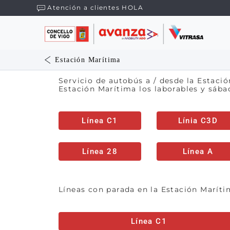
Atención a clientes HOLA
Estación Marítima
Servicio de autobús a / desde la Estaci
Estación Marítima los laborables y sába
Línea C1
Línia C3D
Línea 28
Línea A
Líneas con parada en la Estación Maríti
Línea C1