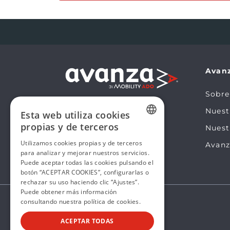
Avan
Sobre
Nues
Esta web utiliza cookies
propias y de terceros
Nuest
SPANISH
Utilizamos cookies propias y de terceros
Avanz
para analizar y mejorar nuestros servicios.
SPANISH
Puede aceptar todas las cookies pulsando el
botón “ACEPTAR COOKIES”, configurarlas o
rechazar su uso haciendo clic “Ajustes”.
Puede obtener más información
consultando nuestra
política de cookies.
ACEPTAR TODAS