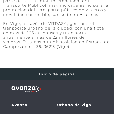
parte da UITP (Unión Internacional del
Transporte Público), máximo organismo para la
promoción del transporte público de viajeros y
movilidad sostenible, con sede en Bruselas.
​​​​​​​En Vigo, a través de VITRASA, gestiona el
transporte urbano de la ciudad, con una flota
de más de 125 autobuses y transporta
anualmente a más de 22 millones de
viajeros. Estamos a tu disposición en Estrada de
Camposancos, 36. 36213 (Vigo).
Inicio de página
Avanza
Urbano de Vigo