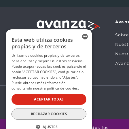
Avan
Sobre
Esta web utiliza cookies
Nues
propias y de terceros
SPANISH
Nuest
Utilizamos cookies propias y de terceros
para analizar y mejorar nuestros servicios.
SPANISH
Avanz
Puede aceptar todas las cookies pulsando el
botón “ACEPTAR COOKIES”, configurarlas o
rechazar su uso haciendo clic “Ajustes”.
Puede obtener más información
consultando nuestra
política de cookies.
ACEPTAR TODAS
RECHAZAR COOKIES
AJUSTES
@2026 Avanza by Mobility ADO. Todos los