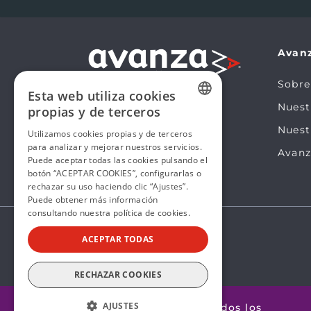
Avan
Sobre
Esta web utiliza cookies
Nues
propias y de terceros
SPANISH
Nuest
Utilizamos cookies propias y de terceros
para analizar y mejorar nuestros servicios.
SPANISH
Avanz
Puede aceptar todas las cookies pulsando el
botón “ACEPTAR COOKIES”, configurarlas o
rechazar su uso haciendo clic “Ajustes”.
Puede obtener más información
consultando nuestra
política de cookies.
ACEPTAR TODAS
RECHAZAR COOKIES
AJUSTES
@2026 Avanza by Mobility ADO. Todos los