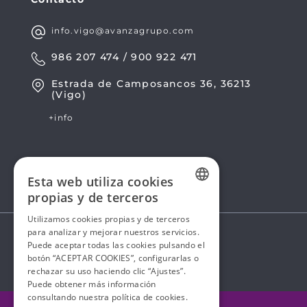
info.vigo@avanzagrupo.com
986 207 474 / 900 922 471
Estrada de Camposancos 36, 36213
(Vigo)
+info
Esta web utiliza cookies
propias y de terceros
SPANISH
Utilizamos cookies propias y de terceros
para analizar y mejorar nuestros servicios.
SPANISH
Puede aceptar todas las cookies pulsando el
botón “ACEPTAR COOKIES”, configurarlas o
rechazar su uso haciendo clic “Ajustes”.
Puede obtener más información
consultando nuestra
política de cookies.