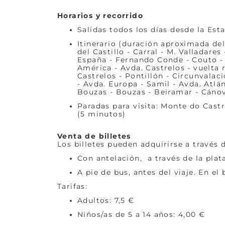
Horarios y recorrido
Salidas todos los días desde la Esta
Itinerario (duración aproximada del
del Castillo - Carral - M. Valladare
España - Fernando Conde - Couto - M
América - Avda. Castrelos - vuelta 
Castrelos - Pontillón - Circunvalac
- Avda. Europa - Samil - Avda. Atlá
Bouzas - Bouzas - Beiramar - Cánova
Paradas para visita: Monte do Cast
(5 minutos)
Venta de billetes
Los billetes pueden adquirirse a través 
Con antelación, a través de la pla
A pie de bus, antes del viaje. En el
Tarifas:
Adultos: 7,5 €
Niños/as de 5 a 14 años: 4,00 €