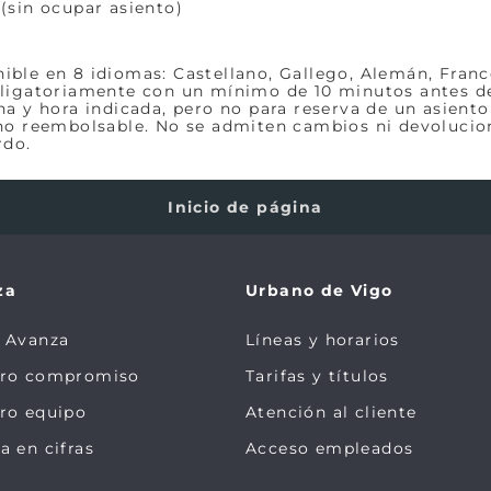
(sin ocupar asiento)
ble en 8 idiomas: Castellano, Gallego, Alemán, Francé
bligatoriamente con un mínimo de 10 minutos antes de l
ha y hora indicada, pero no para reserva de un asiento
 no reembolsable. No se admiten cambios ni devolucio
rdo.
Inicio de página
za
Urbano de Vigo
 Avanza
Líneas y horarios
tro compromiso
Tarifas y títulos
ro equipo
Atención al cliente
a en cifras
Acceso empleados