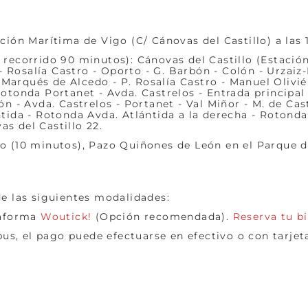
ción Marítima de Vigo (C/ Cánovas del Castillo) a las 10
 recorrido 90 minutos): Cánovas del Castillo (Estació
s - Rosalía Castro - Oporto - G. Barbón - Colón - Urzaiz-
arqués de Alcedo - P. Rosalía Castro - Manuel Olivié 
rotonda Portanet - Avda. Castrelos - Entrada principa
ión - Avda. Castrelos - Portanet - Val Miñor - M. de Ca
ntida - Rotonda Avda. Atlántida a la derecha - Rotond
s del Castillo 22.
ro (10 minutos), Pazo Quiñones de León en el Parque d
de las siguientes modalidades:
taforma
Woutick!
(Opción recomendada).
Reserva tu bi
 bus, el pago puede efectuarse en efectivo o con tarjet