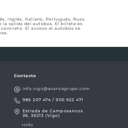
s, Inglés, Italiano, Portugués, Ruso.
a salida del autobús. El billete es
 concreto. El acceso al autobús se
nes.
Contacto
info.vigo@avanzagrupo.com
986 207 474 / 900 922 471
Estrada de Camposancos
36, 36213 (Vigo)
+info