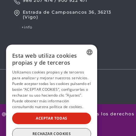
986 207 474 / 900 922 471
Estrada de Camposancos 36, 36213
(Vigo)
+info
Esta web utiliza cookies
propias y de terceros
SPANISH
Utilizamos cookies propias y de terceros
para analizar y mejorar nuestros servicios.
SPANISH
Puede aceptar todas las cookies pulsando el
botón “ACEPTAR COOKIES”, configurarlas o
rechazar su uso haciendo clic “Ajustes”.
Puede obtener más información
consultando nuestra
política de cookies.
@2026 Avanza by Mobility ADO. Todos los derechos
ACEPTAR TODAS
reservados.
Aviso legal
RECHAZAR COOKIES
Política de Privacidad