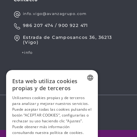
info.vigo@avanzagrupo.com
986 207 474 / 900 922 471
Estrada de Camposancos 36, 36213
(Vigo)
+info
Esta web utiliza cookies
propias y de terceros
SPANISH
Utilizamos cookies propias y de terceros
para analizar y mejorar nuestros servicios.
SPANISH
Puede aceptar todas las cookies pulsando el
botón “ACEPTAR COOKIES”, configurarlas o
rechazar su uso haciendo clic “Ajustes”.
Puede obtener más información
consultando nuestra
política de cookies.