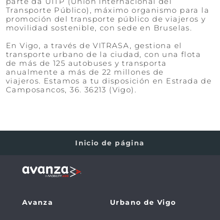
parte da UITP (Unión Internacional del
Transporte Público), máximo organismo para la
promoción del transporte público de viajeros y
movilidad sostenible, con sede en Bruselas.
​​​​​​​En Vigo, a través de VITRASA, gestiona el
transporte urbano de la ciudad, con una flota
de más de 125 autobuses y transporta
anualmente a más de 22 millones de
viajeros. Estamos a tu disposición en Estrada de
Camposancos, 36. 36213 (Vigo).
Inicio de página
Avanza
Urbano de Vigo