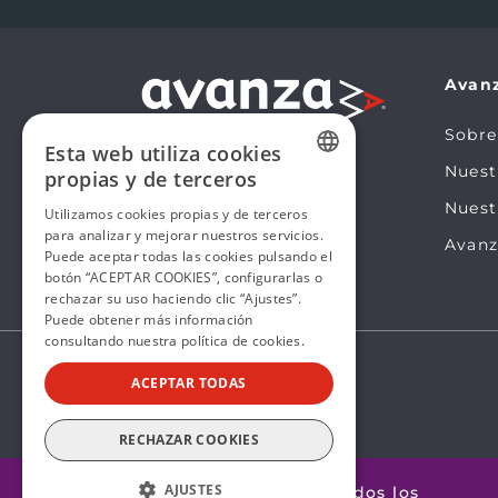
Avan
Sobre
Esta web utiliza cookies
Nues
propias y de terceros
SPANISH
Nuest
Utilizamos cookies propias y de terceros
para analizar y mejorar nuestros servicios.
SPANISH
Avanz
Puede aceptar todas las cookies pulsando el
botón “ACEPTAR COOKIES”, configurarlas o
rechazar su uso haciendo clic “Ajustes”.
Puede obtener más información
consultando nuestra
política de cookies.
ACEPTAR TODAS
RECHAZAR COOKIES
AJUSTES
@2026 Avanza by Mobility ADO. Todos los