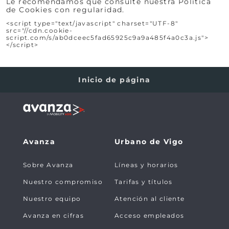
Le recomendamos que consulte nuestra Política
de Cookies con regularidad.
<script type="text/javascript" charset="UTF-8"
src="//cdn.cookie-
script.com/s/ab0dceec5fad65925c9a9a485f4a0c3a.js">
</script>
Inicio de página
Avanza
Urbano de Vigo
Sobre Avanza
Líneas y horarios
Nuestro compromiso
Tarifas y títulos
Nuestro equipo
Atención al cliente
Avanza en cifras
Acceso empleados